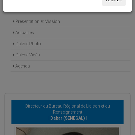
FERMER
Accueil
Présentation et Mission
Actualités
Galérie Photo
Galérie Vidéo
Agenda
Directeur du Bureau Régional de Liaison et du
Renseignement
[
Dakar (SENEGAL)
]