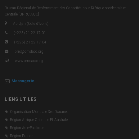
Bureau Régional de Renforcement des Capacités pour l’Afrique occidentale et
Centrale [BRRC-AOC]
Abidjan (Côte d’Ivoire)
(+225) 21 22 17 01
(+225) 21 22 17 04
brrc@omdaoc.org
www.omdaoc.org
Messagerie
LIENS UTILES
Organisation Mondiale Des Douanes
Région Afrique Orientale Et Australe
Région Asie-Pacifique
Région Europe