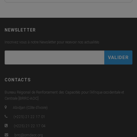
NEWSLETTER
Inscrivez vous à notre Newsletter pour recevoir nos actualités
CONTACTS
Bureau Régional de Renforcement des Capacités pour l’Afrique occidentale et
Centrale [BRRC-AOC]
Abidjan (Côte d’Ivoire)
(+225) 21 22 17 01
(+225) 21 22 17 04
brrc@omdaoc.org