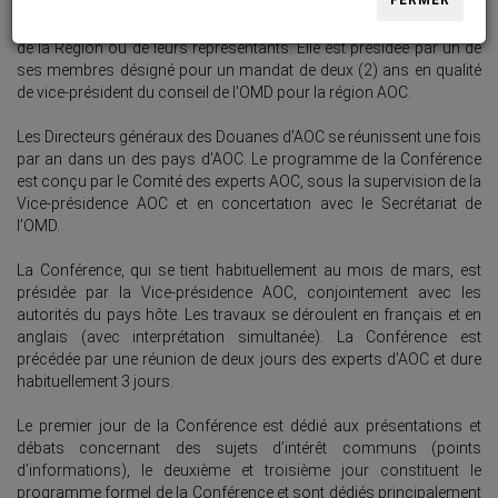
FERMER
l'organe suprême de la Région. Elle est composée de tous les
Directeurs généraux des administrations des Douanes membres
de la Région ou de leurs représentants. Elle est présidée par un de
ses membres désigné pour un mandat de deux (2) ans en qualité
de vice-président du conseil de l'OMD pour la région AOC.
Les Directeurs généraux des Douanes d’AOC se réunissent une fois
par an dans un des pays d’AOC. Le programme de la Conférence
est conçu par le Comité des experts AOC, sous la supervision de la
Vice-présidence AOC et en concertation avec le Secrétariat de
l’OMD.
La Conférence, qui se tient habituellement au mois de mars, est
présidée par la Vice-présidence AOC, conjointement avec les
autorités du pays hôte. Les travaux se déroulent en français et en
anglais (avec interprétation simultanée). La Conférence est
précédée par une réunion de deux jours des experts d’AOC et dure
habituellement 3 jours.
Le premier jour de la Conférence est dédié aux présentations et
débats concernant des sujets d’intérêt communs (points
d’informations), le deuxième et troisième jour constituent le
programme formel de la Conférence et sont dédiés principalement