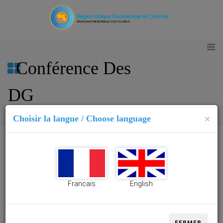
Conférence Des
DG
×
Choisir la langue / Choose language
La conférence des
DG de la Région
Afrique Occidentale
Francais
English
et Centrale de
l'Organisation
Mondiale des
Douanes est