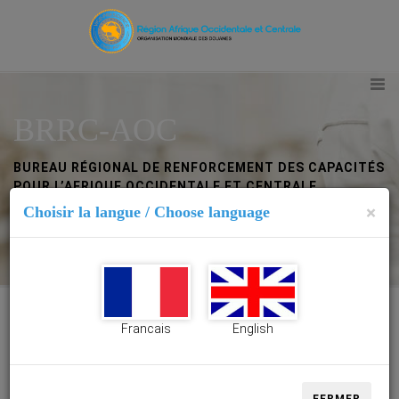
BRRC-AOC
BUREAU RÉGIONAL DE RENFORCEMENT DES CAPACITÉS
POUR L’AFRIQUE OCCIDENTALE ET CENTRALE
×
Choisir la langue / Choose language
Abidjan (Côte d’Ivoire)
Francais
English
BRRC-AOC Abidjan (Côte d’Ivoire)