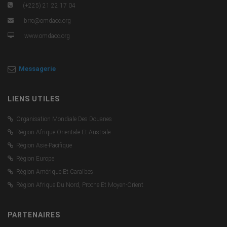
(+225) 21 22 17 04
brrc@omdaoc.org
www.omdaoc.org
Messagerie
LIENS UTILES
Organisation Mondiale Des Douanes
Région Afrique Orientale Et Australe
Région Asie-Pacifique
Région Europe
Région Amérique Et Caraïbes
Région Afrique Du Nord, Proche Et Moyen-Orient
PARTENAIRES