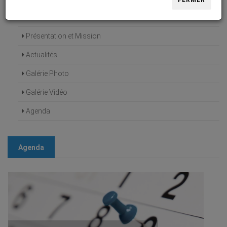
FERMER
Accueil
Présentation et Mission
Actualités
Galérie Photo
Galérie Vidéo
Agenda
Agenda