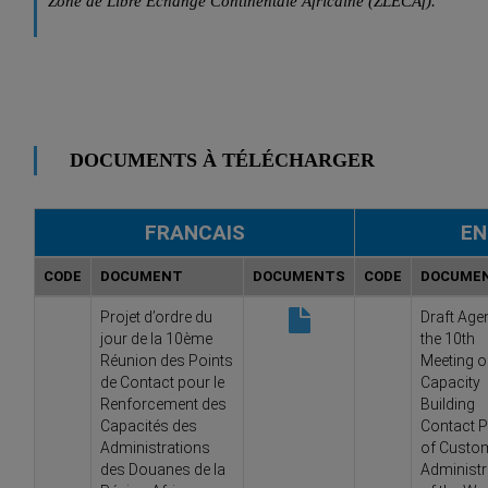
Zone de Libre Echange Continentale Africaine (ZLECAf).
DOCUMENTS À TÉLÉCHARGER
FRANCAIS
EN
CODE
DOCUMENT
DOCUMENTS
CODE
DOCUME
Projet d’ordre du
Draft Age
jour de la 10ème
the 10th
Réunion des Points
Meeting o
de Contact pour le
Capacity
Renforcement des
Building
Capacités des
Contact P
Administrations
of Custo
des Douanes de la
Administr