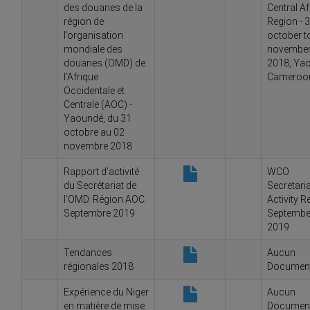
des douanes de la
Central Af
région de
Region - 
l’organisation
october t
mondiale des
novembe
douanes (OMD) de
2018, Ya
l’Afrique
Cameroo
Occidentale et
Centrale (AOC) -
Yaoundé, du 31
octobre au 02
novembre 2018
Rapport d’activité
WCO
du Secrétariat de
Secretaria
l’OMD. Région AOC.
Activity R
Septembre 2019
Septembe
2019
Tendances
Aucun
régionales 2018
Documen
Expérience du Niger
Aucun
en matière de mise
Documen