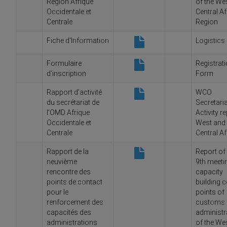
Région Afrique
of the We
Occidentale et
Central Af
Centrale
Region
Fiche d'Information
Logistics
Formulaire
Registrat
d'inscription
Form
Rapport d’activité
WCO
du secrétariat de
Secretaria
l’OMD Afrique
Activity r
Occidentale et
West and
Centrale
Central Af
Rapport de la
Report of
neuvième
9th meeti
rencontre des
capacity
points de contact
building 
pour le
points of
renforcement des
customs
capacités des
administr
administrations
of the We