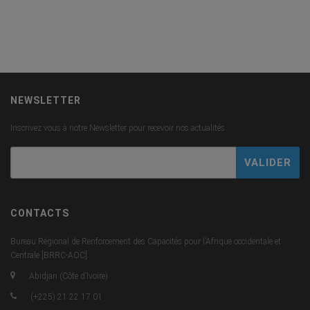
NEWSLETTER
Inscrivez vous à notre Newsletter pour recevoir nos actualités
CONTACTS
Bureau Régional de Renforcement des Capacités pour l’Afrique occidentale et
Centrale [BRRC-AOC]
Abidjan (Côte d’Ivoire)
(+225) 21 22 17 01