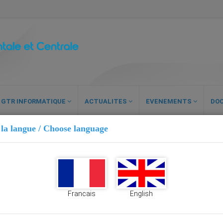
GTR INFORMATIQUE
ACTUALITES
EVENEMENTS
DO
 la langue / Choose language
Francais
English
PACITÉS POUR L’AFRIQUE OCCIDENTALE ET CENTRALE