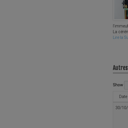
l’immeub
La céré
Lire la S
Autres
Show
Date
30/10