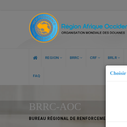
REGION
BRRC
CRF
BRLR
Choisir
FAQ
BRRC-AOC
BUREAU RÉGIONAL DE RENFORCEMENT DES CA