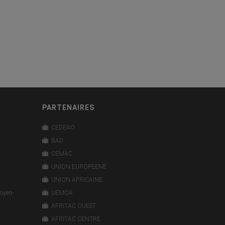
PARTENAIRES
CEDEAO
BAD
CEMAC
UNION EUROPEENE
UNION AFRICAINE
oyen-
UEMOA
AFRITAC OUEST
AFRITAC CENTRE