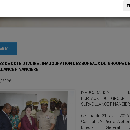
F
alités
S DE COTE D'IVOIRE : INAUGURATION DES BUREAUX DU GROUPE DE
LLANCE FINANCIERE
/2026
INAUGURATION D
BUREAUX DU GROUPE 
SURVEILLANCE FINANCIER
Ce mardi 21 avril 2026,
Général DA Pierre Alphon
Directeur Général 