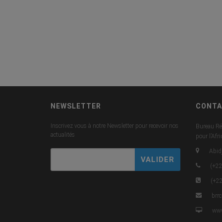
NEWSLETTER
CONTA
Inscrivez vous à notre Newsletter pour recevoir nos
Bureau Ré
actualités
pour l’Afr
Abidj
(+22
(+22
brr
www