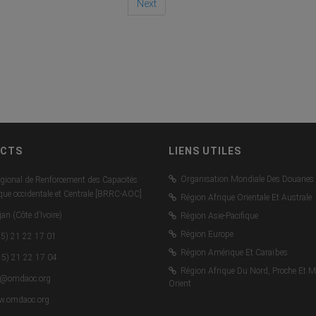
Next
CTS
LIENS UTILES
Organisation Mondiale Des Douanes
gional de Renforcement des Capacités
ique occidentale et Centrale [BRRC-AOC]
Région Afrique Orientale Et Australe
an (Côte d’Ivoire)
Région Asie-Pacifique
Région Europe
5) 21 22 17 01
Région Amérique Et Caraïbes
5) 21 22 17 04
Région Afrique Du Nord, Proche Et M
c@omdaoc.org
Orient
.omdaoc.org