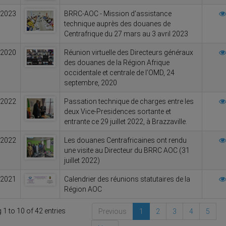
/2023
BRRC-AOC - Mission d'assistance
technique auprès des douanes de
Centrafrique du 27 mars au 3 avril 2023
/2020
Réunion virtuelle des Directeurs généraux
des douanes de la Région Afrique
occidentale et centrale de l’OMD, 24
septembre, 2020
/2022
Passation technique de charges entre les
deux Vice-Presidences sortante et
entrante ce 29 juillet 2022, à Brazzaville.
/2022
Les douanes Centrafricaines ont rendu
une visite au Directeur du BRRC AOC (31
juillet 2022)
/2021
Calendrier des réunions statutaires de la
Région AOC
1 to 10 of 42 entries
Previous
1
2
3
4
5