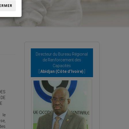
ERMER
Directeur du Bureau Régional
de Renforcement des
Capacités
[
Abidjan (Côte d’Ivoire)
]
ES
DE
E
 le
se,
des