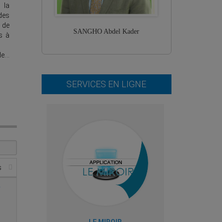
 la
des
de
SANGHO Abdel Kader
s à
...
SERVICES EN LIGNE
s