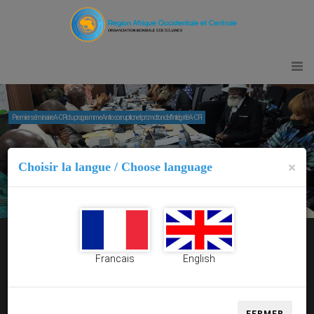
×
Choisir la langue / Choose language
Le site de l'OMD-AOC est
Francais
English
désormais disponible en deux
langues