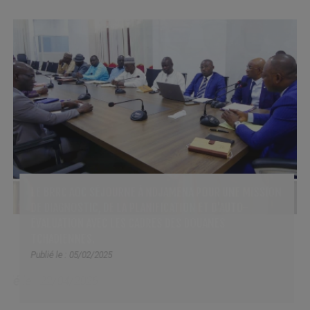
LE BRRC AOC SÉJOURNE À NDJAMENA POUR UNE MISSION
DE DIAGNOSTIC, DE LA PLANIFICATION ET D'AUTO-
ÉVALUATION AVEC LES CADRES DES DOUANES
TCHADIENNES.
Publié le : 05/02/2025
...