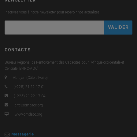
Inscrivez vous à notre Newsletter pour recevoir nos actualités
CONTACTS
Bureau Régional de Renforcement des Capacités pour l’Afrique occidentale et
Centrale [BRRC-AOC]
Abidjan (Côte d’Ivoire)
(+225) 21 22 17 01
(+225) 21 22 17 04
brrc@omdaoc.org
www.omdaoc.org
Messagerie