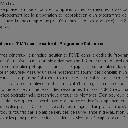
FMI et d’autres.
 2e phase, la mise en œuvre, comprend toutes les mesures prises pa
veloppement (de la préparation et l’approbation d’un programme de m
itique et financier approprié jusqu’à la mise en œuvre complète). • La 3e p
ogrès.
utien de l’OMD dans le cadre du Programme Columbus
rmes généraux, le principal soutien de l’OMD dans le cadre du Prog
der à une évaluation complète des besoins II. Soutenir la concepti
cher un soutien politique et financier III. Equiper les responsables des 
e en œuvre IV. Assurer un suivi indépendant, fournir des conseils et un
eurs. Le programme Columbus fournit le soutien le plus urgent en matiè
culier dans les initiatives pilotes, mais il établit également des s
tionnelle et technique. Avec des ressources limitées, l’OMD reconnaît
tance opérationnelle et technique à tous les Membres. C’est pourquoi e
es de développement existantes et de sociétés de développement du sec
ques des projets. Cette initiative est accompagnée d’un programme d’acc
oduits fournis par le biais de services de surveillance et d’évaluatio
s sur les principaux objectifs, en aidant les Membres à s’approprier et