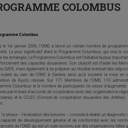
ROGRAMME COLOMBUS
rogramme Columbus
s le 1er janvier 2006, l’OMD a lancé un certain nombre de programme
ités. Le plus significatif étant le Programme Columbus, qui vise le so
ter les échanges. Le Programme Columbus est l’initiative la plus importan
nforcement des capacités douanières. Son objectif est d’aider les Mem
s SAFE, mais également à se préparer au résultat éventuel des négociat
roulent au sein de l’OMC à Genève, ainsi qu’à soutenir la mise en
ntion de Kyoto révisée. Sur 171 Membres de l’OMD, 110 administr
amme Columbus et le nombre de participants ne cesse d’augmenter
es par le biais d’accords de coopération avec des organisations régio
Océanie) et le CCLEC (Conseil de coopération douanière des Antill
s :
 1e phase – l’évaluation des besoins – consiste à établir un diagnostic c
 capacité de développement général et de conformité avec les normes
agnostic de l’OMD qui est un outil reconnu par des organisations telles 