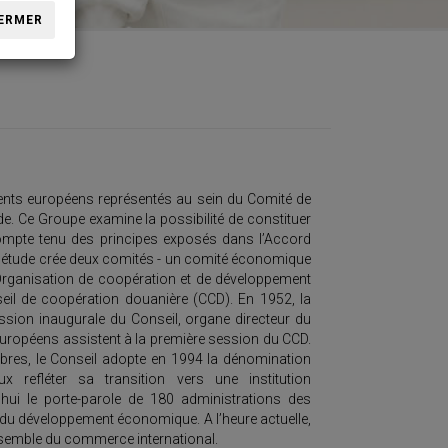
ERMER
ments européens représentés au sein du Comité de
 Ce Groupe examine la possibilité de constituer
compte tenu des principes exposés dans l’Accord
d’étude crée deux comités - un comité économique
Organisation de coopération et de développement
eil de coopération douanière (CCD). En 1952, la
ession inaugurale du Conseil, organe directeur du
 européens assistent à la première session du CCD.
bres, le Conseil adopte en 1994 la dénomination
refléter sa transition vers une institution
’hui le porte-parole de 180 administrations des
 du développement économique. A l’heure actuelle,
nsemble du commerce international.