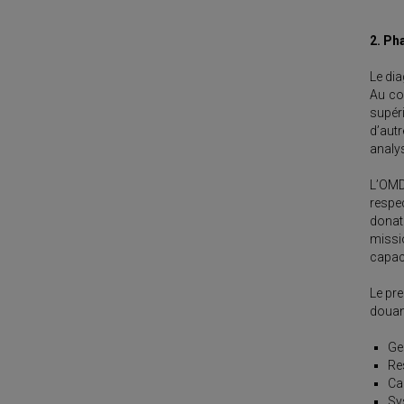
2. Ph
Le dia
Au co
supér
d’autr
analy
L’OMD
respe
donate
missi
capaci
Le pre
douani
Ge
Re
Ca
Sy