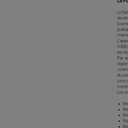
LA P
Le Sec
de ren
tourn
pratiq
mêmes
L’appr
l’OMD 
les ré
Par ai
région
contr
du sou
Lors d
comme 
Les si
Ré
Rég
Rég
Ré
Rég