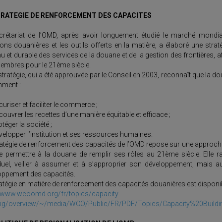
TRATEGIE DE RENFORCEMENT DES CAPACITES
crétariat de l’OMD, après avoir longuement étudié le marché mondia
ons douanières et les outils offerts en la matière, a élaboré une stra
u et durable des services de la douane et de la gestion des frontières, 
embres pour le 21ème siècle.
stratégie, qui a été approuvée par le Conseil en 2003, reconnaît que la
ment :
uriser et faciliter le commerce ;
ouvrer les recettes d’une manière équitable et efficace ;
téger la société ;
velopper l’institution et ses ressources humaines.
ratégie de renforcement des capacités de l’OMD repose sur une approc
de permettre à la douane de remplir ses rôles au 21ème siècle. Elle r
iduel, veiller à assumer et à s’approprier son développement, mais
oppement des capacités.
atégie en matière de renforcement des capacités douanières est disponible
//www.wcoomd.org/fr/topics/capacity-
ing/overview/~/media/WCO/Public/FR/PDF/Topics/Capacity%20Buildin