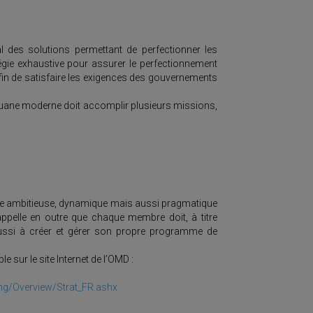
l des solutions permettant de perfectionner les
tégie exhaustive pour assurer le perfectionnement
afin de satisfaire les exigences des gouvernements
 douane moderne doit accomplir plusieurs missions,
he ambitieuse, dynamique mais aussi pragmatique
appelle en outre que chaque membre doit, à titre
 aussi à créer et gérer son propre programme de
 sur le site Internet de l’OMD :
g/Overview/Strat_FR.ashx