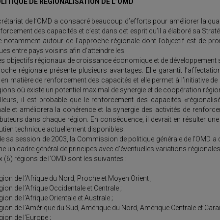
OLITIQUE DE REGIONALISATION DE L’OMD
rétariat de l’OMD a consacré beaucoup d’efforts pour améliorer la qualité
forcement des capacités et c’est dans cet esprit qu’il a élaboré sa Strat
e notamment autour de l’approche régionale dont l’objectif est de pr
ues entre pays voisins afin d’atteindre les
 objectifs régionaux de croissance économique et de développement s
oche régionale présente plusieurs avantages. Elle garantit l’affectatio
en matière de renforcement des capacités et elle permet à l’initiative 
gions où existe un potentiel maximal de synergie et de coopération régio
lleurs, il est probable que le renforcement des capacités «régionalisé
ale et améliorera la cohérence et la synergie des activités de renforc
ibuteurs dans chaque région. En conséquence, il devrait en résulter un
tien technique actuellement disponibles.
e sa session de 2003, la Commission de politique générale de l’OMD a co
un cadre général de principes avec d’éventuelles variations régionales
x (6) régions de l’OMD sont les suivantes :
gion de l’Afrique du Nord, Proche et Moyen Orient ;
ion de l’Afrique Occidentale et Centrale ;
ion de l’Afrique Orientale et Australe ;
gion de l’Amérique du Sud, Amérique du Nord, Amérique Centrale et Caraï
ion de l’Europe ;