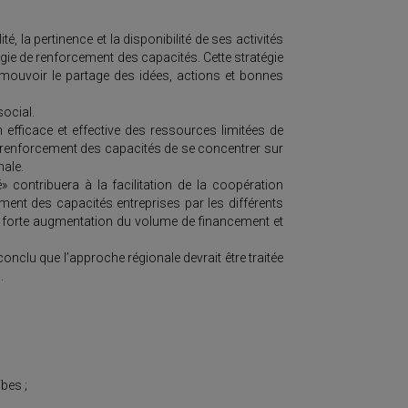
, la pertinence et la disponibilité de ses activités
égie de renforcement des capacités. Cette stratégie
omouvoir le partage des idées, actions et bonnes
ocial.
n efficace et effective des ressources limitées de
de renforcement des capacités de se concentrer sur
nale.
» contribuera à la facilitation de la coopération
ement des capacités entreprises par les différents
e forte augmentation du volume de financement et
nclu que l’approche régionale devrait être traitée
.
bes ;