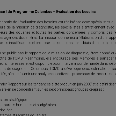
ase I du Programme Columbus – Evaluation des besoins
gnostic de l’évaluation des besoins est réalisé par deux spécialistes 
urs de la mission de diagnostic, les spécialistes s’entretiennent avec
ieurs des douanes et toutes les parties concernées, y compris des
es agences douanières. La mission donne lieu à l’élaboration d’un rappor
se les insuffisances et propose des solutions par le biais d’un certai
 ne publie pas le rapport de la mission de diagnostic, étant donné qu
ctifs de l’OMD. Néanmoins, elle encourage ses Membres à partager 
urs intéressés et est disponible pour intervenir sur demande dans ce p
ons de diagnostic Columbus, l’OMD a développé deux estimations su
tés, afin de fournir une analyse collective du processus de modernisat
mier Rapport sur les tendances a été produit en juin 2007 et a défini d
ère en se concentrant sur les sept principaux groupes ci-après :
stion stratégique
ssources humaines et budgétaires
dre légal
stèmes et régimes douaniers