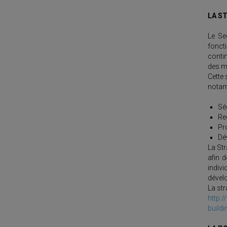
LA S
Le Se
foncti
contin
des m
Cette 
notam
Séc
Rec
Pro
Dé
La St
afin 
indiv
dével
La str
http:
build