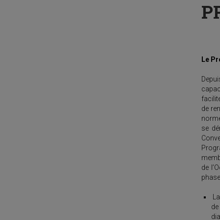
P
Le P
Depui
capac
facili
de re
norme
se dé
Conve
Progr
membr
de l’
phase
La
de
di