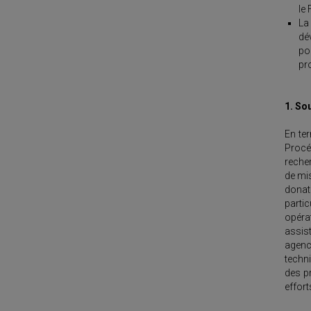
le 
La
dé
pol
pr
1. So
En te
Procé
recher
de mis
donat
parti
opéra
assis
agenc
techni
des pr
effort