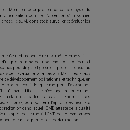
r les Membres pour progresser dans le cycle du
odernisation complet, l’obtention d’un soutien
hase, le suivi, consiste à surveiller et évaluer les
ramme Columbus peut être résumé comme suit : I.
on d’un programme de modernisation cohérent et
douanes pour diriger et gérer leur propre processus
 service d’évaluation à la fois aux Membres et aux
re de développement opérationnel et technique, en
olutions durables à long terme pour l’assistance
 qu’il sera difficile de s’engager à fournir une
lle a établi des partenariats avec de nombreuses
teur privé, pour soutenir l’apport des résultats
réditation dans lequel l’OMD atteste de la qualité
n. Cette approche permet à l’OMD de concentrer ses
 à conduire leur programme de modernisation.