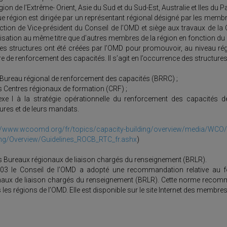
ion de l’Extrême- Orient, Asie du Sud et du Sud-Est, Australie et Iles du Pa
 région est dirigée par un représentant régional désigné par les membre
nction de Vice-président du Conseil de l’OMD et siège aux travaux de l
sation au même titre que d’autres membres de la région en fonction du q
res structures ont été créées par l’OMD pour promouvoir, au niveau rég
e de renforcement des capacités. Il s’agit en l’occurrence des structures
 Bureau régional de renforcement des capacités (BRRC) ;
s Centres régionaux de formation (CRF) ;
exe I à la stratégie opérationnelle du renforcement des capacités 
ures et de leurs mandats.
://www.wcoomd.org/fr/topics/capacity-building/overview/media/WCO
ing/Overview/Guidelines_ROCB_RTC_fr.ashx
)
s Bureaux régionaux de liaison chargés du renseignement (BRLR).
03 le Conseil de l’OMD a adopté une recommandation relative au 
naux de liaison chargés du renseignement (BRLR). Cette norme reco
 les régions de l’OMD. Elle est disponible sur le site Internet des membre