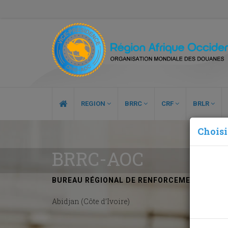
REGION
BRRC
CRF
BRLR
Choisi
BRRC-AOC
BUREAU RÉGIONAL DE RENFORCEMENT DES C
Abidjan (Côte d’Ivoire)