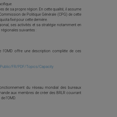
cifique.
s de sa propre région. En cette qualité, il assume
a Commission de Politique Générale (CPG) de cette
uota fixé pour cette dernière.
ional, ses activités et sa stratégie notamment en
 régionales suivantes :
de l’OMD offre une description complète de ces
/Public/FR/PDF/Topics/Capacity
fonctionnement du réseau mondial des bureaux
mmande aux membres de créer des BRLR couvrant
s de l’OMD.