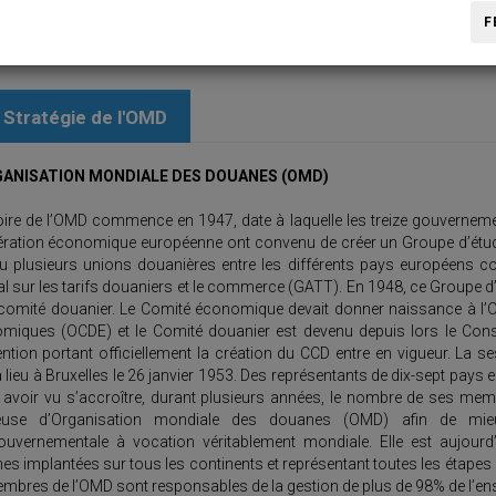
F
Stratégie de l'OMD
GANISATION MONDIALE DES DOUANES (OMD)
toire de l’OMD commence en 1947, date à laquelle les treize gouverne
ration économique européenne ont convenu de créer un Groupe d’étude.
u plusieurs unions douanières entre les différents pays européens 
al sur les tarifs douaniers et le commerce (GATT). En 1948, ce Groupe 
 comité douanier. Le Comité économique devait donner naissance à l’
miques (OCDE) et le Comité douanier est devenu depuis lors le Cons
ntion portant officiellement la création du CCD entre en vigueur. La s
 lieu à Bruxelles le 26 janvier 1953. Des représentants de dix-sept pays
 avoir vu s’accroître, durant plusieurs années, le nombre de ses mem
ieuse d’Organisation mondiale des douanes (OMD) afin de mieux 
gouvernementale à vocation véritablement mondiale. Elle est aujourd
s implantées sur tous les continents et représentant toutes les étapes
embres de l’OMD sont responsables de la gestion de plus de 98% de l’e