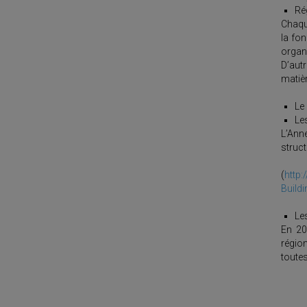
Rég
Chaque
la fo
organi
D’aut
matièr
Le
Le
L’Ann
struct
(
http
Build
Le
En 20
régio
toutes