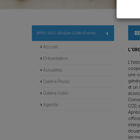
BRRC-AOC Abidjan (Côte d’Ivoire)
Accueil
L’OR
Présentation
L’his
coopé
Actualités
une o
génér
Galérie Photo
et un
Galérie Vidéo
écono
Conve
Agenda
CCD, a
Après
offic
inter
douane
les m