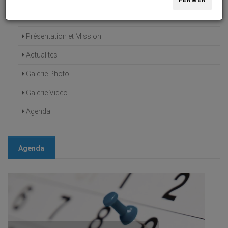
FERMER
Accueil
Présentation et Mission
Actualités
Galérie Photo
Galérie Vidéo
Agenda
Agenda