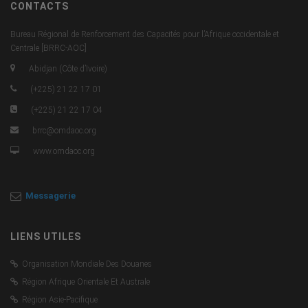
CONTACTS
Bureau Régional de Renforcement des Capacités pour l’Afrique occidentale et
Centrale [BRRC-AOC]
Abidjan (Côte d’Ivoire)
(+225) 21 22 17 01
(+225) 21 22 17 04
brrc@omdaoc.org
www.omdaoc.org
Messagerie
LIENS UTILES
Organisation Mondiale Des Douanes
Région Afrique Orientale Et Australe
Région Asie-Pacifique