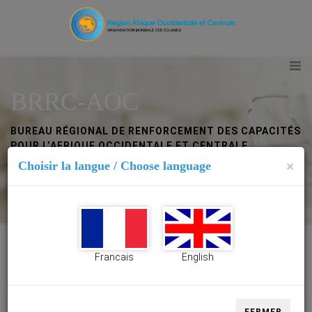
BRRC-AOC
BUREAU RÉGIONAL DE RENFORCEMENT DES CAPACITÉS
POUR L’AFRIQUE OCCIDENTALE ET CENTRALE
×
Choisir la langue / Choose language
Abidjan (Côte d’Ivoire)
Francais
English
BRRC-AOC Abidjan (Côte d’Ivoire)