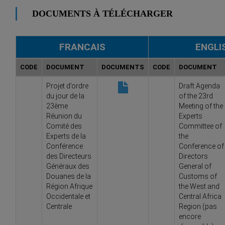
DOCUMENTS À TÉLÉCHARGER
FRANCAIS
ENGLI
CODE
DOCUMENT
DOCUMENTS
CODE
DOCUMENT
Projet d’ordre
Draft Agenda
du jour de la
of the 23rd
23ème
Meeting of the
Réunion du
Experts
Comité des
Committee of
Experts de la
the
Conférence
Conference of
des Directeurs
Directors
Généraux des
General of
Douanes de la
Customs of
Région Afrique
the West and
Occidentale et
Central Africa
Centrale
Region (pas
encore