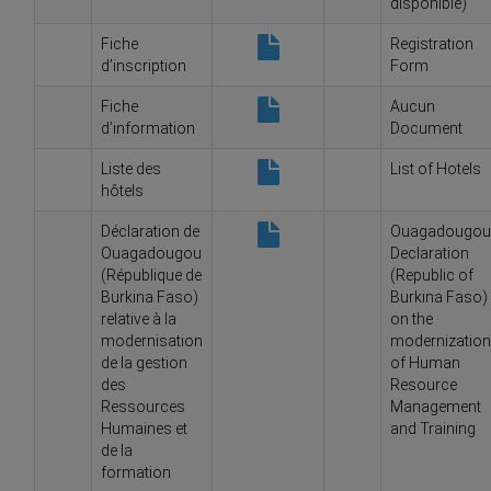
disponible)
Fiche
Registration
d’inscription
Form
Fiche
Aucun
d’information
Document
Liste des
List of Hotels
hôtels
Déclaration de
Ouagadougou
Ouagadougou
Declaration
(République de
(Republic of
Burkina Faso)
Burkina Faso)
relative à la
on the
modernisation
modernization
de la gestion
of Human
des
Resource
Ressources
Management
Humaines et
and Training
de la
formation